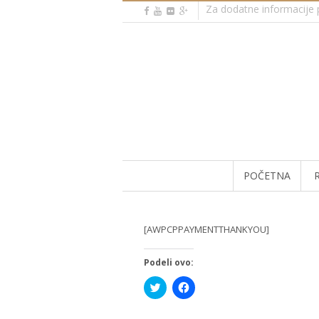
Za dodatne informacije p
POČETNA
[AWPCPPAYMENTTHANKYOU]
Podeli ovo:
Click
Click
to
to
share
share
on
on