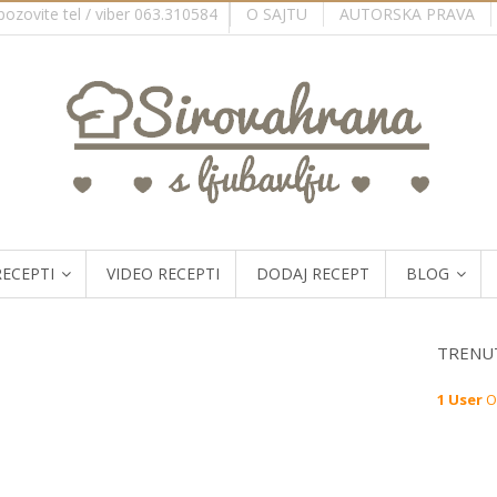
O SAJTU
AUTORSKA PRAVA
ozovite tel / viber 063.310584
RECEPTI
VIDEO RECEPTI
DODAJ RECEPT
BLOG
TRENUT
1 User
O