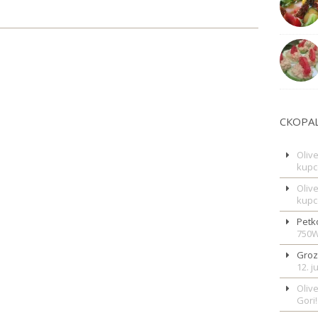
СКОРА
Oliv
kupc
Oliv
kupc
Petk
750
Gro
12. 
Oliv
Gori!