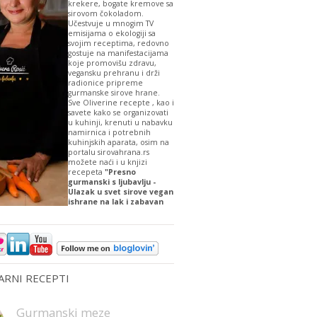
krekere, bogate kremove sa
sirovom čokoladom.
Učestvuje u mnogim TV
emisijama o ekologiji sa
svojim receptima, redovno
gostuje na manifestacijama
koje promovišu zdravu,
vegansku prehranu i drži
radionice pripreme
gurmanske sirove hrane.
Sve Oliverine recepte , kao i
savete kako se organizovati
u kuhinji, krenuti u nabavku
namirnica i potrebnih
kuhinjskih aparata, osim na
portalu sirovahrana.rs
možete naći i u knjizi
recepeta
"Presno
gurmanski s ljubavlju -
Ulazak u svet sirove vegan
ishrane na lak i zabavan
RNI RECEPTI
Gurmanski meze