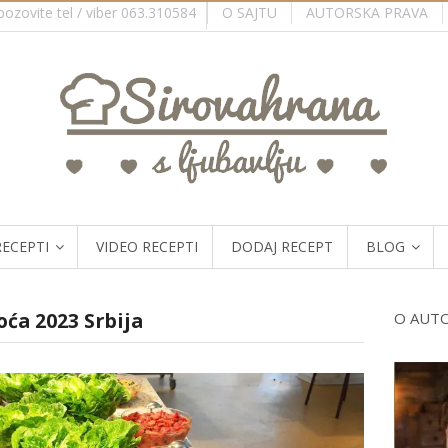
O SAJTU
AUTORSKA PRAVA
ozovite tel / viber 063.310584
RECEPTI
VIDEO RECEPTI
DODAJ RECEPT
BLOG
oća 2023 Srbija
O AUT