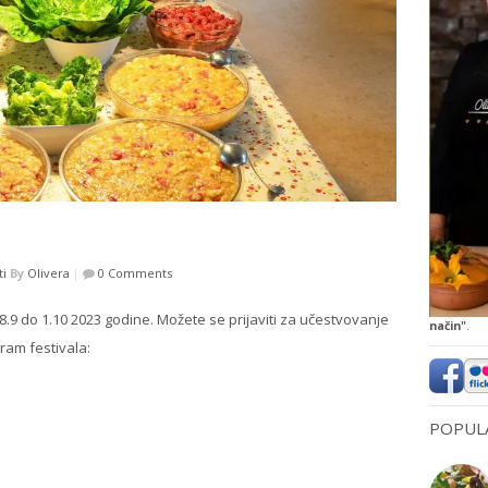
ti
By
Olivera
|
0 Comments
28.9 do 1.10 2023 godine. Možete se prijaviti za učestvovanje
način"
.
ram festivala:
POPULA