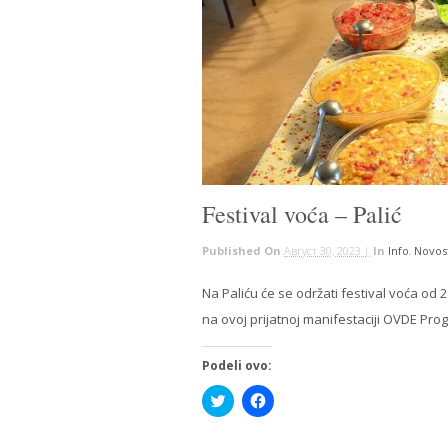
Festival voća – Palić
Published On
Август 30, 2023 |
In
Info
,
Novos
Na Paliću će se održati festival voća od 
na ovoj prijatnoj manifestaciji OVDE Prog
Podeli ovo:
Click
Click
to
to
share
share
on
on