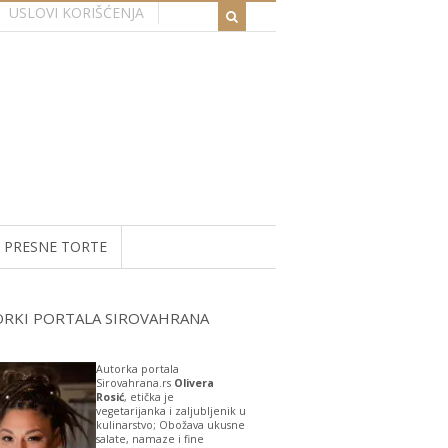
USLOVI KORIŠĆENJA
PRESNE TORTE
ORKI PORTALA SIROVAHRANA
Autorka portala
Sirovahrana.rs
Olivera
Rosić
, etička je
vegetarijanka i zaljubljenik u
kulinarstvo; Obožava ukusne
salate, namaze i fine