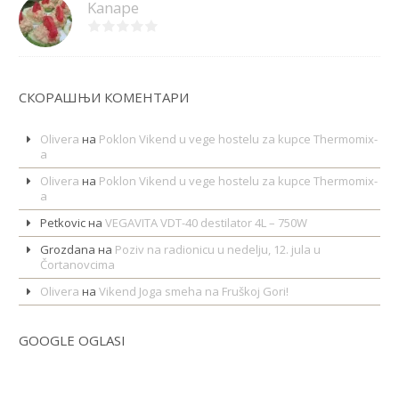
Kanape
СКОРАШЊИ КОМЕНТАРИ
Olivera
на
Poklon Vikend u vege hostelu za kupce Thermomix-
a
Olivera
на
Poklon Vikend u vege hostelu za kupce Thermomix-
a
Petkovic
на
VEGAVITA VDT-40 destilator 4L – 750W
Grozdana
на
Poziv na radionicu u nedelju, 12. jula u
Čortanovcima
Olivera
на
Vikend Joga smeha na Fruškoj Gori!
GOOGLE OGLASI