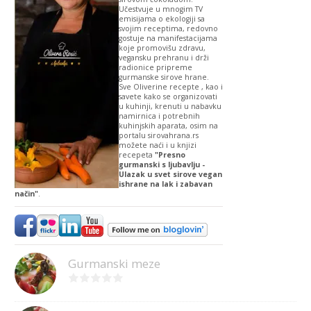
Učestvuje u mnogim TV
emisijama o ekologiji sa
svojim receptima, redovno
gostuje na manifestacijama
koje promovišu zdravu,
vegansku prehranu i drži
radionice pripreme
gurmanske sirove hrane.
Sve Oliverine recepte , kao i
savete kako se organizovati
u kuhinji, krenuti u nabavku
namirnica i potrebnih
kuhinjskih aparata, osim na
portalu sirovahrana.rs
možete naći i u knjizi
recepeta
"Presno
gurmanski s ljubavlju -
Ulazak u svet sirove vegan
ishrane na lak i zabavan
način"
.
Gurmanski meze