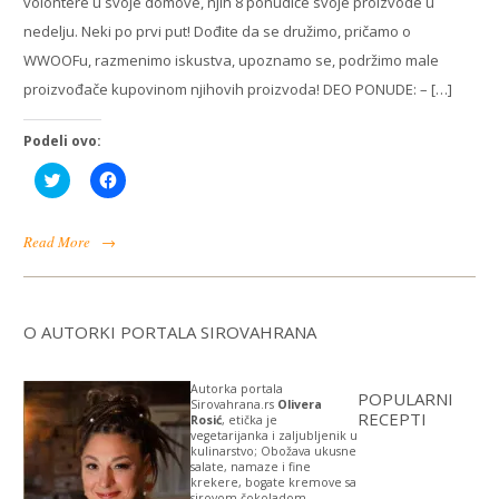
volontere u svoje domove, njih 8 ponudiće svoje proizvode u
nedelju. Neki po prvi put! Dođite da se družimo, pričamo o
WWOOFu, razmenimo iskustva, upoznamo se, podržimo male
proizvođače kupovinom njihovih proizvoda! DEO PONUDE: – […]
Podeli ovo:
Click
Click
to
to
share
share
on
on
Twitter
Facebook
Read More
→
(Opens
(Opens
in
in
new
new
window)
window)
O AUTORKI PORTALA SIROVAHRANA
Autorka portala
POPULARNI
Sirovahrana.rs
Olivera
RECEPTI
Rosić
, etička je
vegetarijanka i zaljubljenik u
kulinarstvo; Obožava ukusne
salate, namaze i fine
krekere, bogate kremove sa
sirovom čokoladom.