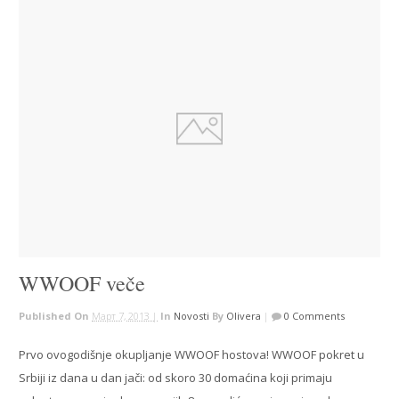
WWOOF veče
Published On
Март 7, 2013 |
In
Novosti
By
Olivera
|
0 Comments
Prvo ovogodišnje okupljanje WWOOF hostova! WWOOF pokret u
Srbiji iz dana u dan jači: od skoro 30 domaćina koji primaju