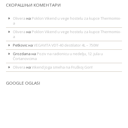
СКОРАШЊИ КОМЕНТАРИ
Olivera
на
Poklon Vikend u vege hostelu za kupce Thermomix-
a
Olivera
на
Poklon Vikend u vege hostelu za kupce Thermomix-
a
Petkovic
на
VEGAVITA VDT-40 destilator 4L – 750W
Grozdana
на
Poziv na radionicu u nedelju, 12. jula u
Čortanovcima
Olivera
на
Vikend Joga smeha na Fruškoj Gori!
GOOGLE OGLASI