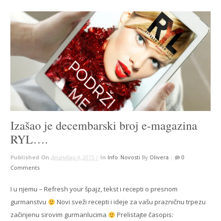
Izašao je decembarski broj e-magazina
RYL….
Published On
Децембар 4, 2015 |
In
Info
,
Novosti
By
Olivera
|
0
Comments
I u njemu – Refresh your špajz, tekst i recepti o presnom
gurmanstvu
Novi sveži recepti i ideje za vašu prazničnu trpezu
začinjenu sirovim gurmanlucima
Prelistajte časopis: