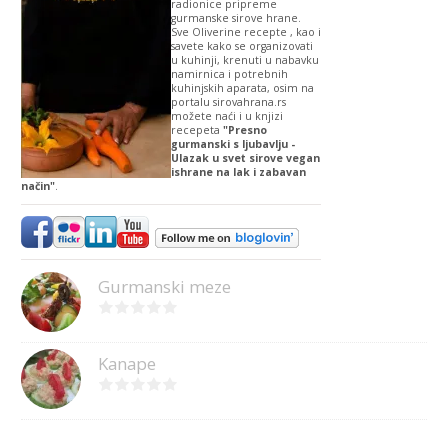
radionice pripreme
gurmanske sirove hrane.
Sve Oliverine recepte , kao i
savete kako se organizovati
u kuhinji, krenuti u nabavku
namirnica i potrebnih
kuhinjskih aparata, osim na
portalu sirovahrana.rs
možete naći i u knjizi
recepeta
"Presno
gurmanski s ljubavlju -
Ulazak u svet sirove vegan
ishrane na lak i zabavan
način"
.
Gurmanski meze
Kanape