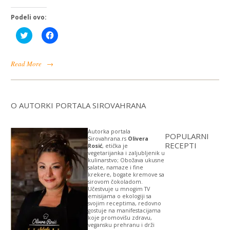
Podeli ovo:
Click
Click
to
to
share
share
on
on
Twitter
Facebook
Read More
→
(Opens
(Opens
in
in
new
new
window)
window)
O AUTORKI PORTALA SIROVAHRANA
Autorka portala
POPULARNI
Sirovahrana.rs
Olivera
RECEPTI
Rosić
, etička je
vegetarijanka i zaljubljenik u
kulinarstvo; Obožava ukusne
salate, namaze i fine
krekere, bogate kremove sa
sirovom čokoladom.
Učestvuje u mnogim TV
emisijama o ekologiji sa
svojim receptima, redovno
gostuje na manifestacijama
koje promovišu zdravu,
vegansku prehranu i drži