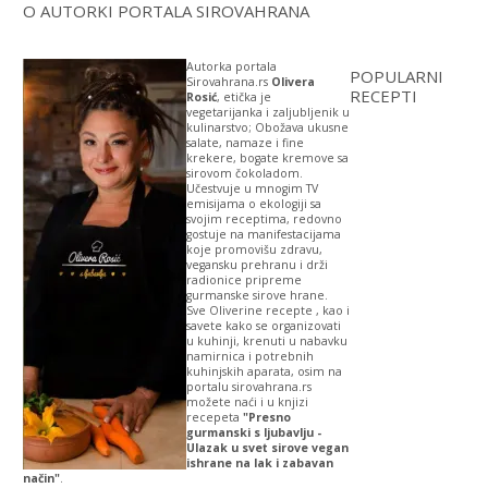
O AUTORKI PORTALA SIROVAHRANA
Autorka portala
POPULARNI
Sirovahrana.rs
Olivera
RECEPTI
Rosić
, etička je
vegetarijanka i zaljubljenik u
kulinarstvo; Obožava ukusne
salate, namaze i fine
krekere, bogate kremove sa
sirovom čokoladom.
Učestvuje u mnogim TV
emisijama o ekologiji sa
svojim receptima, redovno
gostuje na manifestacijama
koje promovišu zdravu,
vegansku prehranu i drži
radionice pripreme
gurmanske sirove hrane.
Sve Oliverine recepte , kao i
savete kako se organizovati
u kuhinji, krenuti u nabavku
namirnica i potrebnih
kuhinjskih aparata, osim na
portalu sirovahrana.rs
možete naći i u knjizi
recepeta
"Presno
gurmanski s ljubavlju -
Ulazak u svet sirove vegan
ishrane na lak i zabavan
način"
.