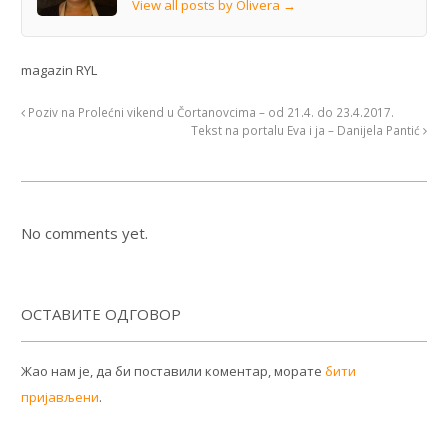
View all posts by Olivera
→
magazin RYL
Poziv na Prolećni vikend u Čortanovcima – od 21.4. do 23.4.2017.
Tekst na portalu Eva i ja – Danijela Pantić
No comments yet.
ОСТАВИТЕ ОДГОВОР
Жао нам је, да би поставили коментар, морате
бити
пријављени
.