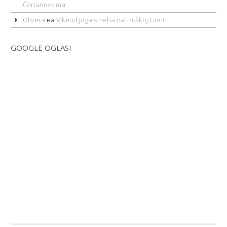
Čortanovcima
Olivera
на
Vikend Joga smeha na Fruškoj Gori!
GOOGLE OGLASI