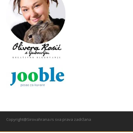
Copyright@Sirovahrana.rs sva prava zadržana