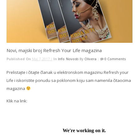
Novi, majski broj Refresh Your Life magazina
Published On
Мај 7, 2017 |
In
Info
,
Novosti
By
Olivera
|
0 Comments
Prelistajte i čitajte članak u elektronskom magazinu Refresh your
Life i iskoristite ponudu sa poklonom koju sam namenila čitaocima
magazina
Klik na link: