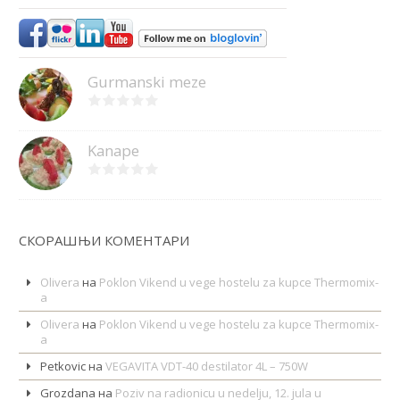
Gurmanski meze
Kanape
СКОРАШЊИ КОМЕНТАРИ
Olivera
на
Poklon Vikend u vege hostelu za kupce Thermomix-
a
Olivera
на
Poklon Vikend u vege hostelu za kupce Thermomix-
a
Petkovic
на
VEGAVITA VDT-40 destilator 4L – 750W
Grozdana
на
Poziv na radionicu u nedelju, 12. jula u