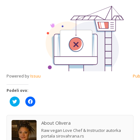
Powered by
Issuu
Pub
Podeli ovo:
Click
Click
to
to
share
share
on
on
Twitter
Facebook
(Opens
(Opens
About Olivera
in
in
new
new
Raw vegan Love Chef & Instructor autorka
window)
window)
portala sirovahrana.rs