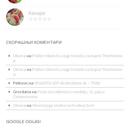
Kanape
СКОРАШЊИ КОМЕНТАРИ
Olivera
на
Poklon Vikend u vege hostelu za kupce Thermomix-
a
Olivera
на
Poklon Vikend u vege hostelu za kupce Thermomix-
a
Petkovic
на
VEGAVITA VDT-40 destilator 4L – 750W
Grozdana
на
Poziv na radionicu u nedelju, 12. jula u
Čortanovcima
Olivera
на
Vikend Joga smeha na Fruškoj Gori!
GOOGLE OGLASI