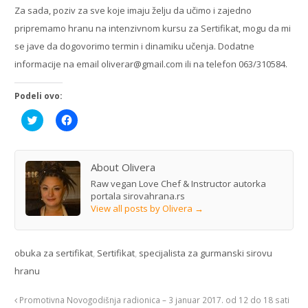
Za sada, poziv za sve koje imaju želju da učimo i zajedno
pripremamo hranu na intenzivnom kursu za Sertifikat, mogu da mi
se jave da dogovorimo termin i dinamiku učenja. Dodatne
informacije na email oliverar@gmail.com ili na telefon 063/310584.
Podeli ovo:
Click
Click
to
to
share
share
on
on
Twitter
Facebook
(Opens
(Opens
About Olivera
in
in
new
new
Raw vegan Love Chef & Instructor autorka
window)
window)
portala sirovahrana.rs
View all posts by Olivera
→
obuka za sertifikat
,
Sertifikat
,
specijalista za gurmanski sirovu
hranu
Promotivna Novogodišnja radionica – 3 januar 2017. od 12 do 18 sati