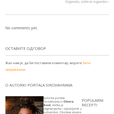
Organsko, volim te organsko
No comments yet.
ОСТАВИТЕ ОДГОВОР
Жао нам је, да би поставили коментар, морате
бити
пријављени
.
O AUTORKI PORTALA SIROVAHRANA
Autorka portala
POPULARNI
Sirovahrana.rs
Olivera
RECEPTI
Rosić
, etička je
vegetarijanka i zaljubljenik u
kulinarstvo; Obožava ukusne