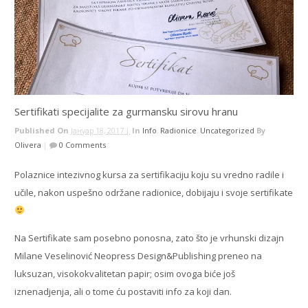
Sertifikati specijalite za gurmansku sirovu hranu
Published On
Јануар 18, 2017 |
In
Info
,
Radionice
,
Uncategorized
By
Olivera
|
0 Comments
Polaznice intezivnog kursa za sertifikaciju koju su vredno radile i
učile, nakon uspešno održane radionice, dobijaju i svoje sertifikate
Na Sertifikate sam posebno ponosna, zato što je vrhunski dizajn
Milane Veselinović Neopress Design&Publishing preneo na
luksuzan, visokokvalitetan papir; osim ovoga biće još
iznenadjenja, ali o tome ću postaviti info za koji dan.