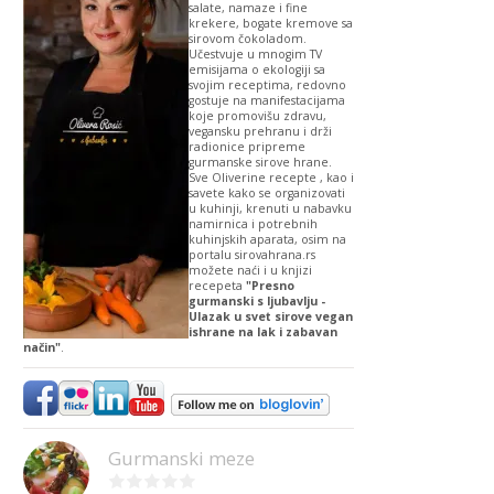
salate, namaze i fine
krekere, bogate kremove sa
sirovom čokoladom.
Učestvuje u mnogim TV
emisijama o ekologiji sa
svojim receptima, redovno
gostuje na manifestacijama
koje promovišu zdravu,
vegansku prehranu i drži
radionice pripreme
gurmanske sirove hrane.
Sve Oliverine recepte , kao i
savete kako se organizovati
u kuhinji, krenuti u nabavku
namirnica i potrebnih
kuhinjskih aparata, osim na
portalu sirovahrana.rs
možete naći i u knjizi
recepeta
"Presno
gurmanski s ljubavlju -
Ulazak u svet sirove vegan
ishrane na lak i zabavan
način"
.
Gurmanski meze