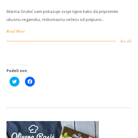
Marina Grubić vam pokazuje svoje tajne kako da pripremite
ukusnu vegansku, niskomasnu večeru od potpuno...
Read More
See all
Podeli ovo:
Click
Click
to
to
share
share
on
on
Twitter
Facebook
(Opens
(Opens
in
in
new
new
window)
window)