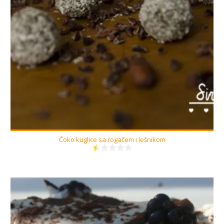
5
Čoko kuglice sa rogačem i lešnikom