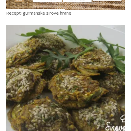
RECEPTI
Recepti gurmanske sirove hrane
3-4
480 Min