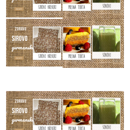
RECEPTI
Zdravo
Sirovo
gurmanski
RECEPTI
Zdravo
Sirovo
gurmanski