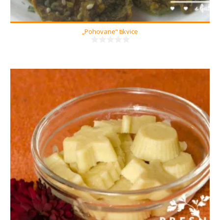
„Pohovane“ tikvice